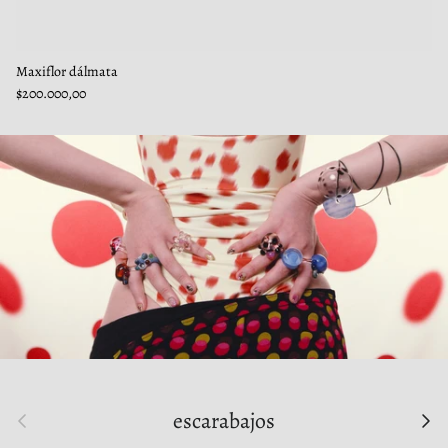
Maxiflor dálmata
$200.000,00
Anterior
Sigu
escarabajos