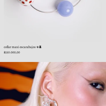
collar maxi escarabajos 𖦹🪲
$330.000,00