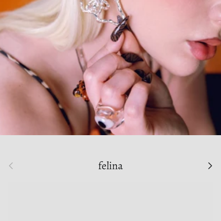
Anterior
Sigu
felina