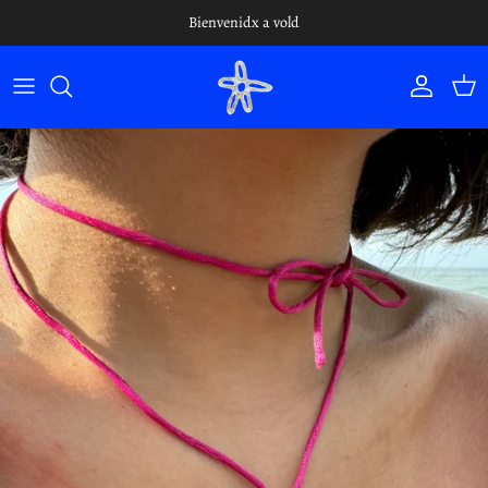
Ir al contenido
Bienvenidx a vold
Cuenta
Carr